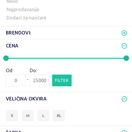
Novo
Najprodavanije
Dodaci za naočare
BRENDOVI:
CENA
Od:
Do:
-
FILTER
VELIČINA OKVIRA