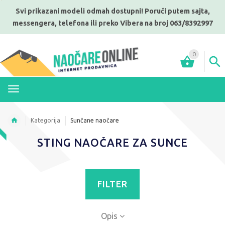
Svi prikazani modeli odmah dostupni! Poruči putem sajta,
messengera, telefona ili preko Vibera na broj 063/8392997
0
MENI
Kategorija
Sunčane naočare
STING NAOČARE ZA SUNCE
FILTER
Opis