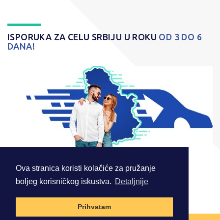
ISPORUKA ZA CELU SRBIJU U ROKU
OD 3 DO 6
DANA!
Ova stranica koristi kolačiće za pružanje
boljeg korisničkog iskustva.
Detaljnije
© 2026 . Sva prava zadržana.
Prihvatam