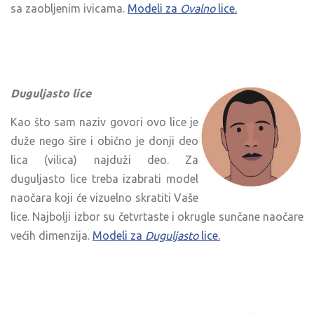
sa zaobljenim ivicama.
Modeli za
Ovalno
lice.
Duguljasto lice
Kao što sam naziv govori ovo lice je
duže nego šire i obično je donji deo
lica (vilica) najduži deo. Za
duguljasto lice treba izabrati model
naočara koji će vizuelno skratiti Vaše
lice. Najbolji izbor su četvrtaste i okrugle sunčane naočare
većih dimenzija.
Modeli za
Duguljasto
lice.