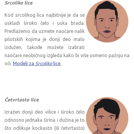
Srcoliko lice
Kod srcolikog lica najbitnije je da se
uskladi široko čelo i uska brada.
Predlažemo da uzmete naočare nalik
pilotskih kojima je donji deo malo
izdužen, takođe možete izabrati
naočare neobičnog izgleda kako bi više usmerio pažnju na
oči.
Modeli za
Srcoliko
lice.
Četvrtasto lice
Izražen donji deo vilice i široko čelo
odnosno jednaka širina i dužina je to
što odlikuje kockasto (ili četvrtasto)