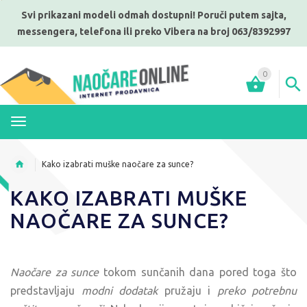
Svi prikazani modeli odmah dostupni! Poruči putem sajta,
messengera, telefona ili preko Vibera na broj 063/8392997
0
MENI
Kako izabrati muške naočare za sunce?
KAKO IZABRATI MUŠKE
NAOČARE ZA SUNCE?
Naočare za sunce
tokom sunčanih dana pored toga što
predstavljaju
modni dodatak
pružaju i
preko potrebnu