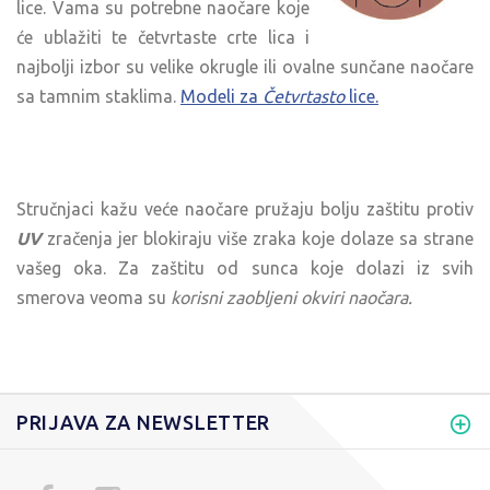
lice. Vama su potrebne naočare koje
će ublažiti te četvrtaste crte lica i
najbolji izbor su velike okrugle ili ovalne sunčane naočare
sa tamnim staklima.
Modeli za
Četvrtasto
lice.
Stručnjaci kažu veće naočare pružaju bolju zaštitu protiv
UV
zračenja jer blokiraju više zraka koje dolaze sa strane
vašeg oka. Za zaštitu od sunca koje dolazi iz svih
smerova veoma su
korisni zaobljeni okviri naočara.
PRIJAVA ZA NEWSLETTER