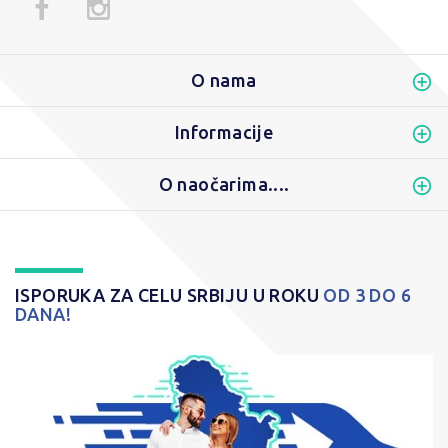
O nama
Informacije
O naočarima....
ISPORUKA ZA CELU SRBIJU U ROKU
OD 3 DO 6
DANA!