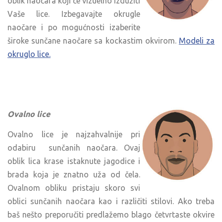
oblik naočara koji će vizuelno izdužiti
Vaše lice. Izbegavajte okrugle
naočare i po mogućnosti izaberite
široke sunčane naočare sa kockastim okvirom.
Modeli za
okruglo lice.
Ovalno lice
Ovalno lice je najzahvalnije pri
odabiru sunčanih naočara. Ovaj
oblik lica krase istaknute jagodice i
brada koja je znatno uža od čela.
Ovalnom obliku pristaju skoro svi
oblici sunčanih naočara kao i različiti stilovi. Ako treba
baš nešto preporučiti predlažemo blago četvrtaste okvire