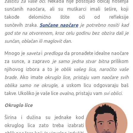
zaštitu za vaše oči
. Nekada nije postojao običaj nošenja
sunčanih naočara, ali su muškarci imali šešire, koji
takođe delomično štite oči od refleksije
sunčevih zraka.
Sunčane naočare
je potrebno nositi kad
god ste na otvorenom, kroz celu godinu bez obzira dali je
sunčan, oblačan ili maglovit dan.
Mnogo je
saveta
i
predloga
da pronađete idealne naočare
za sunce, a zapravo
je samo jedna stvar bitna
prilikom
njihovog izbora a to je
oblik vašeg lica, naročito vaše
brade.
Ako imate
okruglo lice
,
pristaju vam naočare svih
oblika samo ne okrugle
, a uskom licu odgovaraju baš
takve. Ukoliko je vaše lice
ovalno
, pristaju vam
svi oblici.
Okruglo lice
Širina i dužina su jednake kod
okruglog lica zato treba izabrati