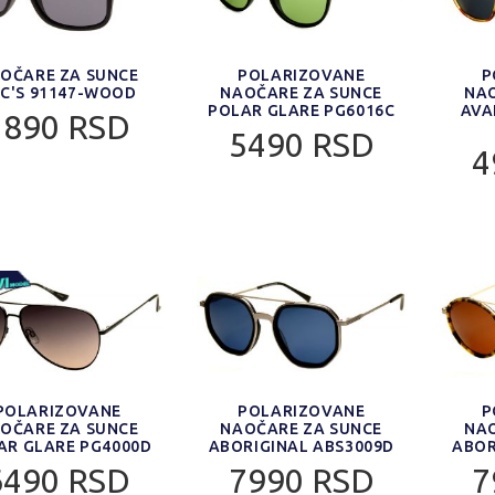
OČARE ZA SUNCE
POLARIZOVANE
P
C'S 91147-WOOD
NAOČARE ZA SUNCE
NAO
POLAR GLARE PG6016C
AVA
1890 RSD
5490 RSD
4
POLARIZOVANE
POLARIZOVANE
P
OČARE ZA SUNCE
NAOČARE ZA SUNCE
NAO
AR GLARE PG4000D
ABORIGINAL ABS3009D
ABOR
6490 RSD
7990 RSD
7