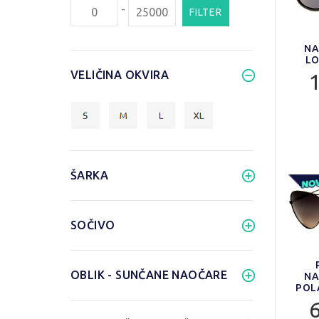
-
FILTER
NA
LO
VELIČINA OKVIRA
ŠARKA
SOČIVO
OBLIK - SUNČANE NAOČARE
NA
POL