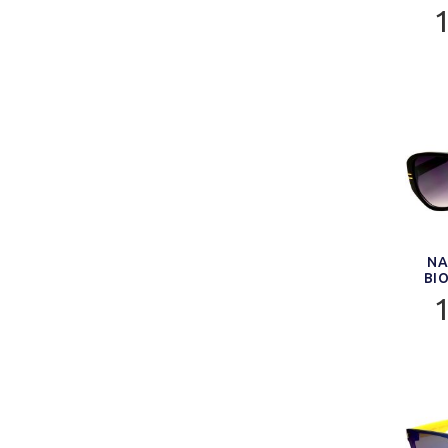
NA
BI