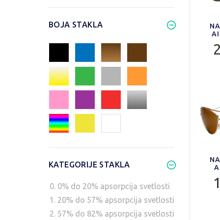
BOJA STAKLA
NA
A
NA
KATEGORIJE STAKLA
A
0. 0% do 20% apsorpcija svetlosti
1. 20% do 57% apsorpcija svetlosti
2. 57% do 82% apsorpcija svetlosti