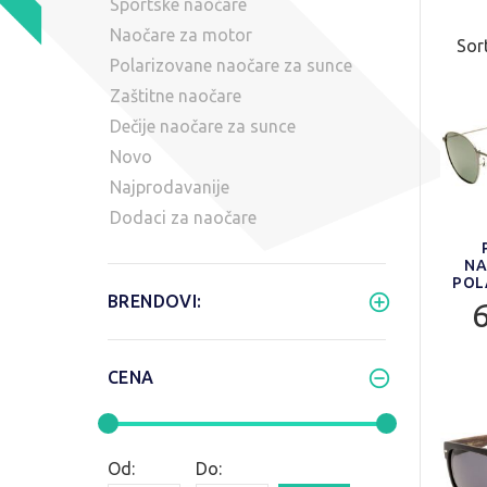
Sportske naočare
Naočare za motor
Sort
Polarizovane naočare za sunce
Zaštitne naočare
Dečije naočare za sunce
Novo
Najprodavanije
Dodaci za naočare
NA
POL
BRENDOVI:
CENA
Od:
Do: