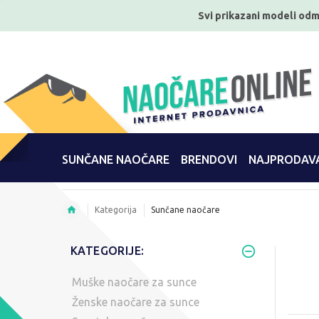
Svi prikazani modeli odm
SUNČANE NAOČARE
BRENDOVI
NAJPRODAVA
Kategorija
Sunčane naočare
KATEGORIJE:
Muške naočare za sunce
Ženske naočare za sunce