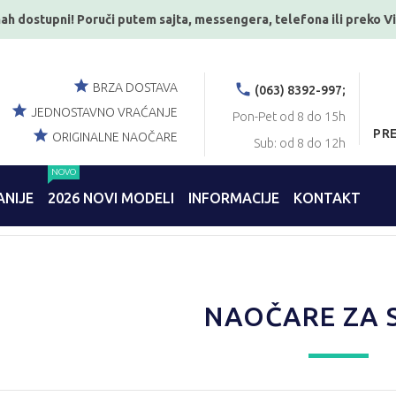
ah dostupni! Poruči putem sajta, messengera, telefona ili preko V
BRZA DOSTAVA
(063) 8392-997;
JEDNOSTAVNO VRAĆANJE
Pon-Pet od 8 do 15h
PR
ORIGINALNE NAOČARE
Sub: od 8 do 12h
NOVO
NIJE
2026 NOVI MODELI
INFORMACIJE
KONTAKT
NAOČARE ZA 