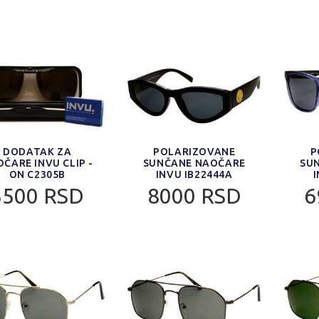
DODATAK ZA
POLARIZOVANE
P
ČARE INVU CLIP -
SUNČANE NAOČARE
SU
ON C2305B
INVU IB22444A
3500 RSD
8000 RSD
6