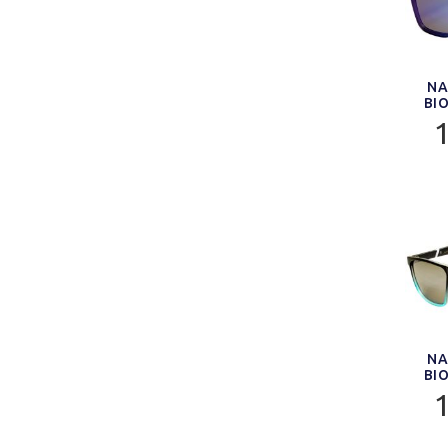
NA
BI
NA
BI