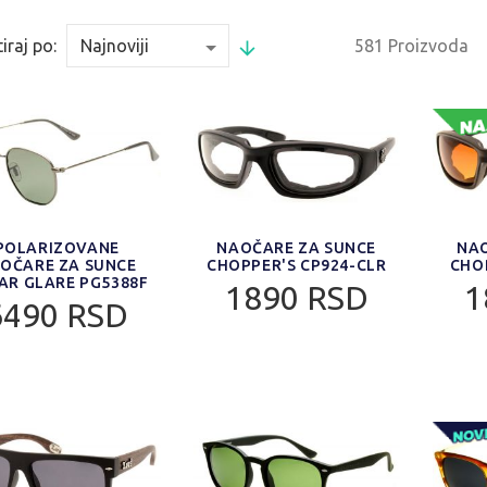
iraj po:
581 Proizvoda
POLARIZOVANE
NAOČARE ZA SUNCE
NAO
OČARE ZA SUNCE
CHOPPER'S CP924-CLR
CHO
AR GLARE PG5388F
1890 RSD
1
6490 RSD