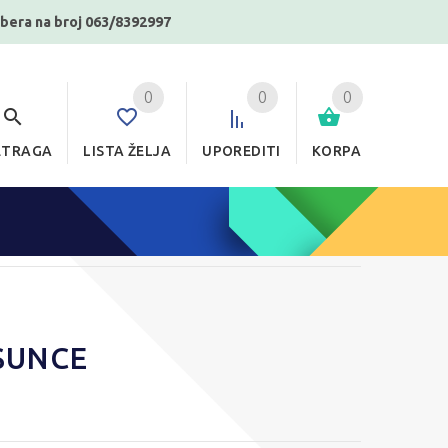
ibera na broj 063/8392997
0
0
0
ETRAGA
LISTA ŽELJA
UPOREDITI
KORPA
SUNCE