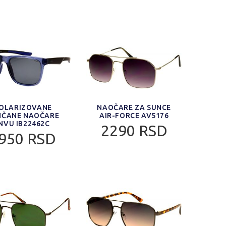
OLARIZOVANE
NAOČARE ZA SUNCE
NČANE NAOČARE
AIR-FORCE AV5176
INVU IB22462C
2290 RSD
950 RSD