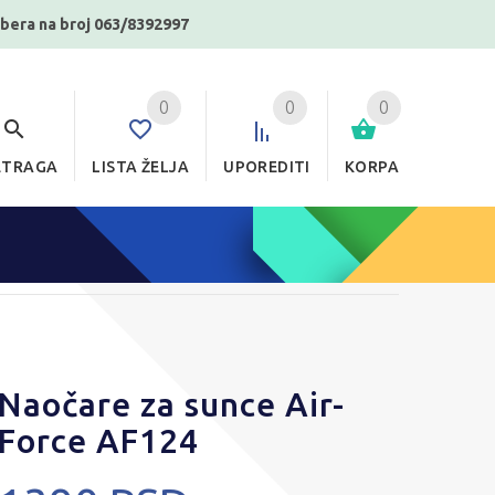
ibera na broj 063/8392997
0
0
0
ETRAGA
LISTA ŽELJA
UPOREDITI
KORPA
Naočare za sunce Air-
Force AF124