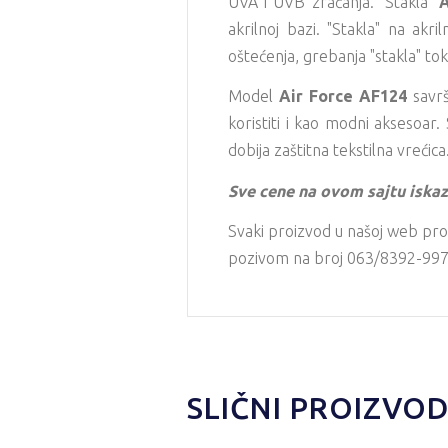
UVA i UVB zračanja. "Stakla"
A
akrilnoj bazi. "Stakla" na akr
oštećenja, grebanja "stakla" to
Model
Air Force AF124
savrš
koristiti i kao modni aksesoar
dobija zaštitna tekstilna vrećica
Sve cene na ovom sajtu iskaz
Svaki proizvod u našoj web pro
pozivom na broj 063/8392-997 i
SLIČNI PROIZVOD