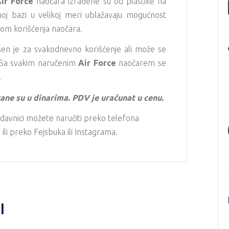
ir Force
naočara izrađene su od plastike na
ilnoj bazi u velikoj meri ublažavaju mogućnost
kom korišćenja naočara.
en je za svakodnevno korišćenje ali može se
. Sa svakim naručenim
Air Force
naočarem se
.
ane su u dinarima. PDV je uračunat u cenu.
davnici možete naručiti preko telefona
li preko Fejsbuka ili Instagrama.
I