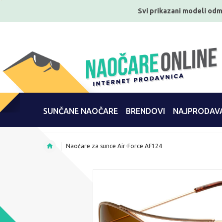
Svi prikazani modeli odm
SUNČANE NAOČARE
BRENDOVI
NAJPRODAVA
Naočare za sunce Air-Force AF124