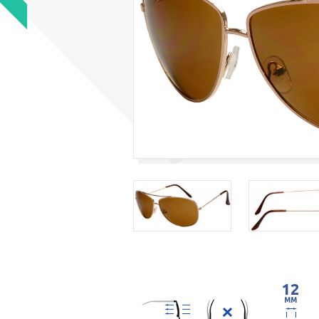
12
MM