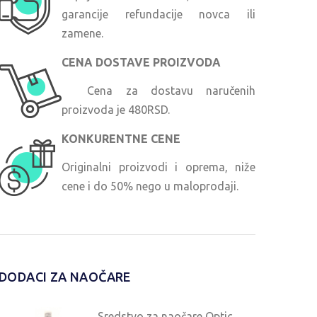
garancije refundacije novca ili
zamene.
CENA DOSTAVE PROIZVODA
Cena za dostavu naručenih
proizvoda je 480RSD.
KONKURENTNE CENE
Originalni proizvodi i oprema, niže
cene i do 50% nego u maloprodaji.
DODACI ZA NAOČARE
Sredstvo za naočare Optic