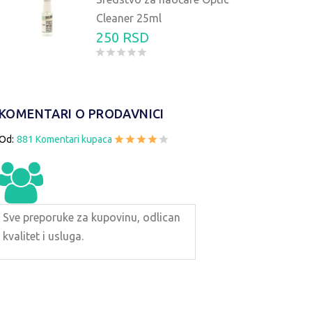
Cleaner 25ml
250 RSD
KOMENTARI O PRODAVNICI
Od:
881 Komentari kupaca
ARE ZA SUNCE AIR-FORCE AF104
NAOČARE ZA SUNC
AV517
1690 RSD
2290 
Sve preporuke za kupovinu, odlican
kvalitet i usluga.