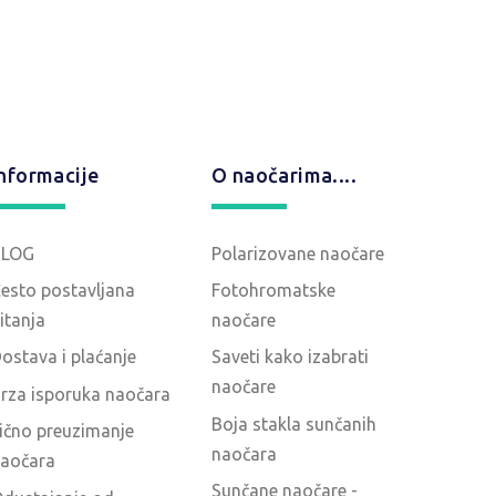
nformacije
O naočarima....
BLOG
Polarizovane naočare
esto postavljana
Fotohromatske
itanja
naočare
ostava i plaćanje
Saveti kako izabrati
naočare
rza isporuka naočara
Boja stakla sunčanih
ično preuzimanje
naočara
aočara
Sunčane naočare -