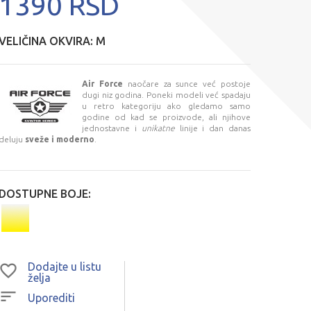
1390 RSD
VELIČINA OKVIRA:
M
Air Force
naočare za sunce već postoje
dugi niz godina. Poneki modeli već spadaju
u retro kategoriju ako gledamo samo
godine od kad se proizvode, ali njihove
jednostavne i
unikatne
linije i dan danas
deluju
sveže i moderno
.
DOSTUPNE BOJE:
Dodajte u listu
želja
Uporediti