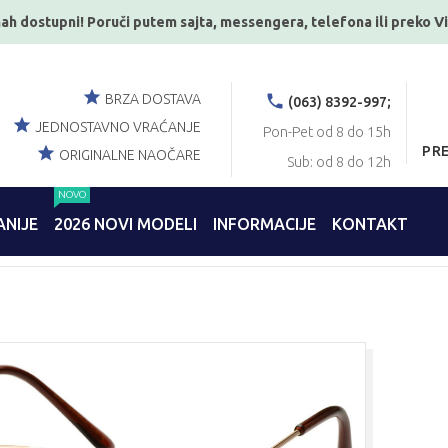
ah dostupni! Poruči putem sajta, messengera, telefona ili preko V
BRZA DOSTAVA
(063) 8392-997;
JEDNOSTAVNO VRAĆANJE
Pon-Pet od 8 do 15h
PR
ORIGINALNE NAOČARE
Sub: od 8 do 12h
NOVO
NIJE
2026 NOVI MODELI
INFORMACIJE
KONTAKT