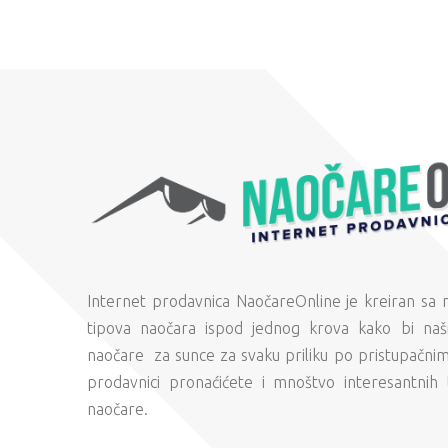
Internet prodavnica NaočareOnline je kreiran sa
tipova naočara ispod jednog krova kako bi naši
naočare za sunce za svaku priliku po pristupačni
prodavnici pronaćićete i mnoštvo interesantnih 
naočare.