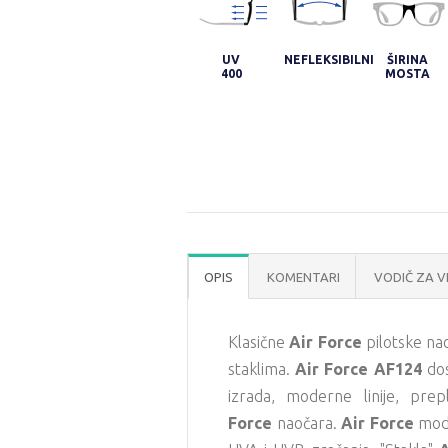
UV
NEFLEKSIBILNI
ŠIRINA
400
MOSTA
OPIS
KOMENTARI
VODIČ ZA V
Klasične
Air Force
pilotske na
staklima.
Air Force AF124
dos
izrada, moderne linije, p
Force
naočara.
Air Force
mode