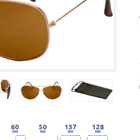
60
50
137
128
MM
MM
MM
MM