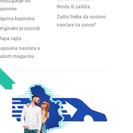
dustajanje od
Moda ili zaštita
upovine
Zašto treba da nosimo
igurna kupovina
naočare za sunce?
riginalni proizvodi
apa sajta
upovina naočara u
ašom magacinu
O