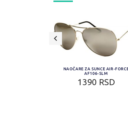
UNCE AIR-FORCE
NAOČARE ZA SUNCE AIR-FORC
5176
AF106-SLM
0 RSD
1390 RSD