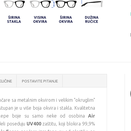
ŠIRINA
VISINA
ŠIRINA
DUŽINA
STAKLA
OKVIRA
OKVIRA
RUČICE
ELIČINE
POSTAVITE PITANJE
očare sa metalnim okvirom i velikim "okruglim"
tupan je u više boja okvira i stakla. Kvalitetna
replepe boje su samo neke od osobina
Air
li poseduju
UV400
zaštitu, koji blokira 99,9%