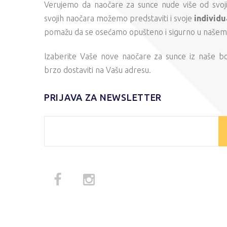
Verujemo da naočare za sunce nude više od svojih
svojih naočara možemo predstaviti i svoje
individu
pomažu da se osećamo opušteno i sigurno u našem s
Izaberite Vaše nove naočare za sunce iz naše b
brzo dostaviti na Vašu adresu.
PRIJAVA ZA NEWSLETTER