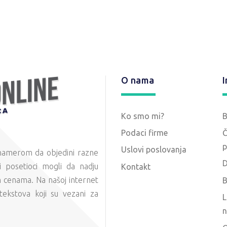
O nama
I
Ko smo mi?
Podaci firme
Č
p
Uslovi poslovanja
 namerom da objedini razne
D
 posetioci mogli da nadju
Kontakt
m cenama. Na našoj internet
B
tekstova koji su vezani za
L
n