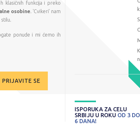
O
 klasičnih funkcija i preko
k
alne osobine
. 'Cvikeri' nam
S
tilu.
O
ogate ponude i mi ćemo ih
M
K
n
PRIJAVITE SE
ISPORUKA ZA CELU
SRBIJU U ROKU
OD 3 D
6 DANA!