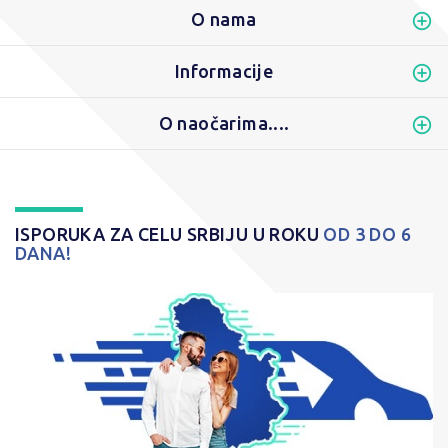
O nama
Informacije
O naočarima....
ISPORUKA ZA CELU SRBIJU U ROKU
OD 3 DO 6
DANA!