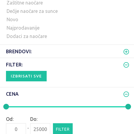
Zaštitne naočare
Dečije naočare za sunce
Novo
Najprodavanije
Dodaci za naočare
BRENDOVI:
FILTER:
IZBRISATI SVE
CENA
Od:
Do:
-
FILTER