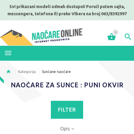
Svi prikazani modeli odmah dostupni! Poruči putem sajta,
messengera, telefona ili preko Vibera na broj 063/8392997
0
MENI
Kategorija
Sunčane naočare
NAOČARE ZA SUNCE : PUNI OKVIR
FILTER
Opis