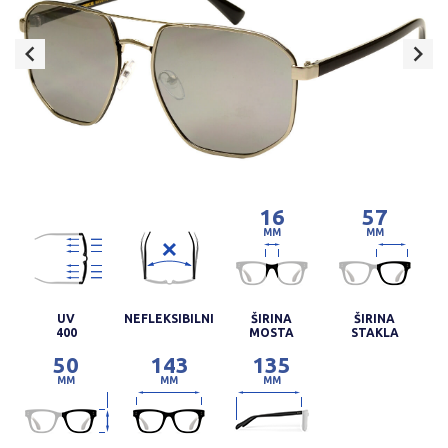
16
57
MM
MM
UV
NEFLEKSIBILNI
ŠIRINA
ŠIRINA
400
MOSTA
STAKLA
50
143
135
MM
MM
MM