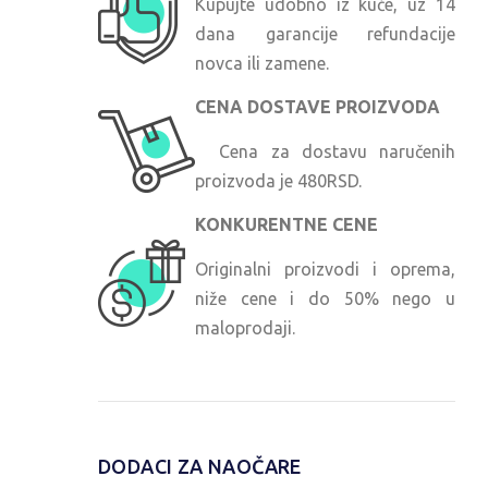
Kupujte udobno iz kuće, uz 14
dana garancije refundacije
novca ili zamene.
CENA DOSTAVE PROIZVODA
Cena za dostavu naručenih
proizvoda je 480RSD.
KONKURENTNE CENE
Originalni proizvodi i oprema,
niže cene i do 50% nego u
maloprodaji.
DODACI ZA NAOČARE