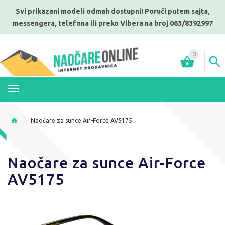
Svi prikazani modeli odmah dostupni! Poruči putem sajta,
messengera, telefona ili preko Vibera na broj 063/8392997
0
MENI
Naočare za sunce Air-Force AV5175
Naočare za sunce Air-Force
AV5175