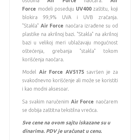
osobina
Air Force
naočara.
Air
Force
modeli poseduju
UV400
zaštitu, koji
blokira 99,9% UVA i UVB zračanja.
"Stakla"
Air Force
naočara izrađene su od
plastike na akrilnoj bazi. "Stakla" na akrilnoj
bazi u velikoj meri ublažavaju mogućnost
oštećenja, grebanja "stakla" tokom
korišćenja naočara.
Model
Air Force AV5175
savršen je za
svakodnevno korišćenje ali može se koristiti
i kao modni aksesoar.
Sa svakim naručenim
Air Force
naočarem
se dobija zaštitna tekstilna vrećica.
Sve cene na ovom sajtu iskazane su u
dinarima. PDV je uračunat u cenu.