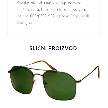
Svaki proizvod u našoj web prodavnici
možete naručiti preko telefona pozivom
na broj 063/8392-997 ili preko Fejsbuka ili
Instagrama.
SLIČNI PROIZVODI