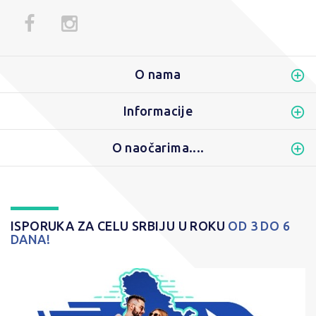
O nama
Informacije
O naočarima....
ISPORUKA ZA CELU SRBIJU U ROKU
OD 3 DO 6
DANA!