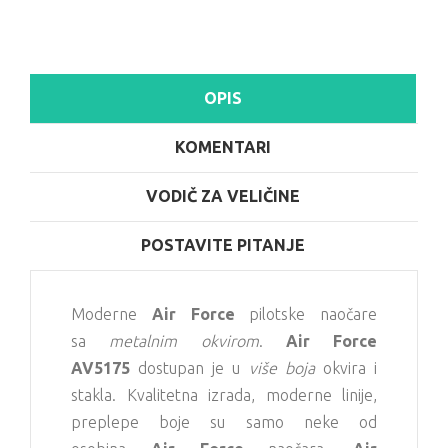
OPIS
KOMENTARI
VODIČ ZA VELIČINE
POSTAVITE PITANJE
Moderne
Air Force
pilotske naočare
sa
metalnim okvirom
.
Air Force
AV5175
dostupan je u
više boja
okvira i
stakla. Kvalitetna izrada, moderne linije,
preplepe boje su samo neke od