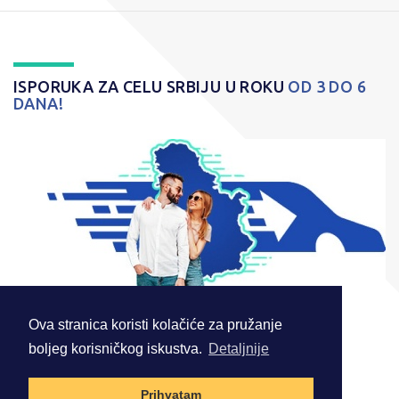
ISPORUKA ZA CELU SRBIJU U ROKU
OD 3 DO 6
DANA!
Ova stranica koristi kolačiće za pružanje
boljeg korisničkog iskustva.
Detaljnije
© 2026 . Sva prava zadržana.
Prihvatam