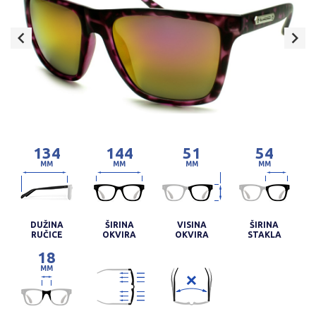
134
144
51
54
MM
MM
MM
MM
DUŽINA
ŠIRINA
VISINA
ŠIRINA
RUČICE
OKVIRA
OKVIRA
STAKLA
18
MM