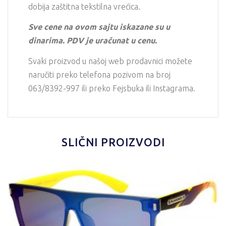
dobija zaštitna tekstilna vrećica.
Sve cene na ovom sajtu iskazane su u
dinarima. PDV je uračunat u cenu.
Svaki proizvod u našoj web prodavnici možete
naručiti preko telefona pozivom na broj
063/8392-997 ili preko Fejsbuka ili Instagrama.
SLIČNI PROIZVODI