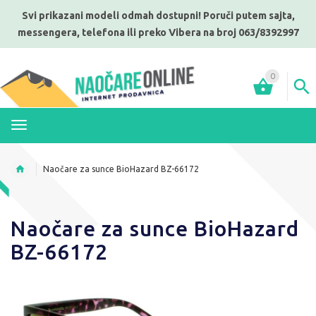
Svi prikazani modeli odmah dostupni! Poruči putem sajta,
messengera, telefona ili preko Vibera na broj 063/8392997
0
MENI
Naočare za sunce BioHazard BZ-66172
Naočare za sunce BioHazard
BZ-66172