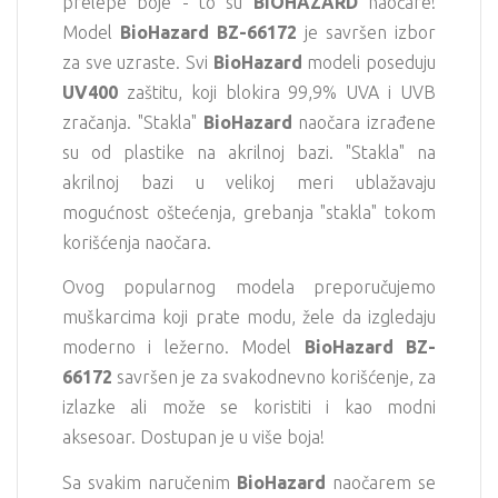
prelepe boje - to su
BIOHAZARD
naočare!
Model
BioHazard BZ-66172
je savršen izbor
za sve uzraste. Svi
BioHazard
modeli poseduju
UV400
zaštitu, koji blokira 99,9% UVA i UVB
zračanja. "Stakla"
BioHazard
naočara izrađene
su od plastike na akrilnoj bazi. "Stakla" na
akrilnoj bazi u velikoj meri ublažavaju
mogućnost oštećenja, grebanja "stakla" tokom
korišćenja naočara.
Ovog popularnog modela preporučujemo
muškarcima koji prate modu, žele da izgledaju
moderno i ležerno. Model
BioHazard BZ-
66172
savršen je za svakodnevno korišćenje, za
izlazke ali može se koristiti i kao modni
aksesoar. Dostupan je u više boja!
Sa svakim naručenim
BioHazard
naočarem se