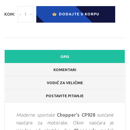
KOM:
DODAJTE U KORPU
OPIS
KOMENTARI
VODIČ ZA VELIČINE
POSTAVITE PITANJE
Moderne sportske
Chopper's CP928
sunčane
naočare za motoraše. Okvir naočara je