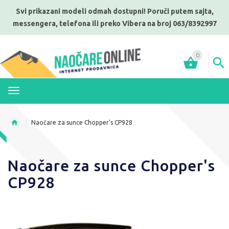
Svi prikazani modeli odmah dostupni! Poruči putem sajta,
messengera, telefona ili preko Vibera na broj 063/8392997
0
MENI
Naočare za sunce Chopper's CP928
Naočare za sunce Chopper's
CP928