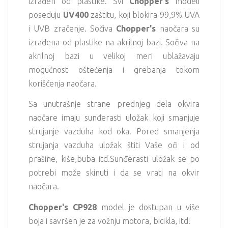
izrađen od plastike. Svi
Chopper
's
modeli
poseduju
UV400
zaštitu, koji blokira 99,9% UVA
i UVB zračenje. Sočiva
Chopper
's
naočara su
izrađena od plastike na akrilnoj bazi. Sočiva na
akrilnoj bazi u velikoj meri ublažavaju
mogućnost oštećenja i grebanja tokom
korišćenja naočara.
Sa unutrašnje strane prednjeg dela okvira
naočare imaju sunđerasti uložak koji smanjuje
strujanje vazduha kod oka. Pored smanjenja
strujanja vazduha uložak štiti Vaše oči i od
prašine, kiše,buba itd.Sunđerasti uložak se po
potrebi može skinuti i da se vrati na okvir
naočara.
Chopper
's CP928
model je dostupan u više
boja i savršen je za vožnju motora, bicikla, itd!