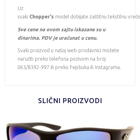
Uz
svaki
Chopper's
model dobijate zaštitnu tekstilnu vreći
Sve cene na ovom sajtu iskazane su u
dinarima. PDV je uračunat u cenu.
Svaki proizvod u našoj web prodavnici možete
naručiti preko telefona pozivom na broj
063/8392-997 ili preko Fejsbuka ili Instagrama.
SLIČNI PROIZVODI