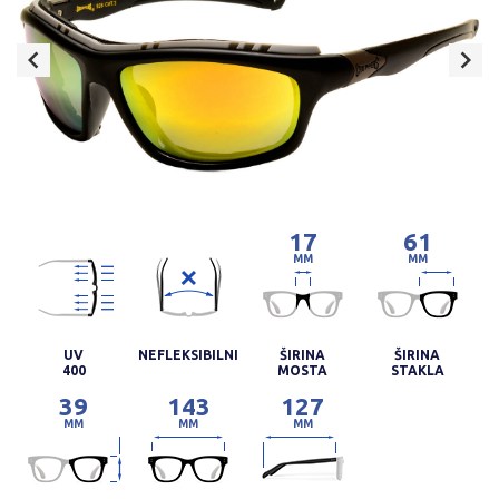
17
61
MM
MM
UV
NEFLEKSIBILNI
ŠIRINA
ŠIRINA
400
MOSTA
STAKLA
39
143
127
MM
MM
MM