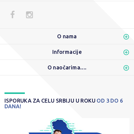
O nama
Informacije
O naočarima....
ISPORUKA ZA CELU SRBIJU U ROKU
OD 3 DO 6
DANA!