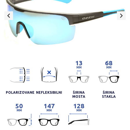
13
68
MM
MM
POLARIZOVANE
NEFLEKSIBILNI
ŠIRINA
ŠIRINA
MOSTA
STAKLA
50
147
128
MM
MM
MM