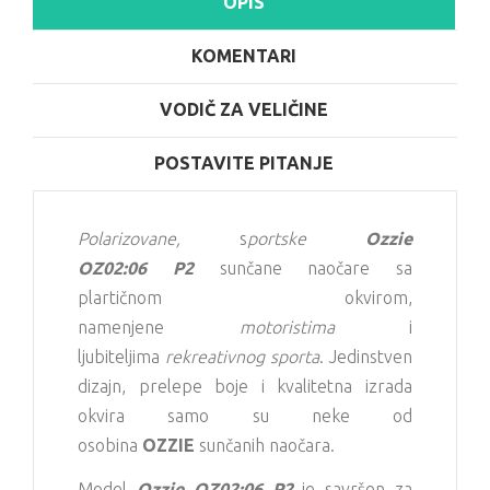
OPIS
KOMENTARI
VODIČ ZA VELIČINE
POSTAVITE PITANJE
Polarizovane,
s
portske
Ozzie
OZ02:06 P2
sunčane naočare sa
plartičnom okvirom,
namenjene
motoristima
i
ljubiteljima
rekreativnog sporta
. Jedinstven
dizajn, prelepe boje i kvalitetna izrada
okvira samo su neke od
osobina
OZZIE
sunčanih naočara.
Model
Ozzie OZ02:06 P2
je savršen za