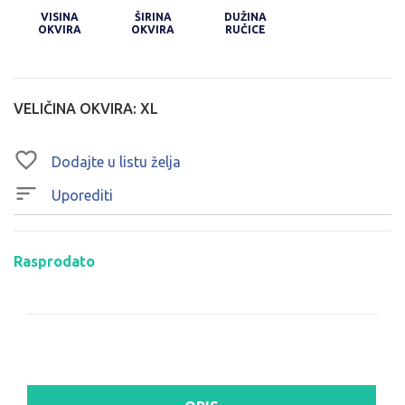
VISINA
ŠIRINA
DUŽINA
OKVIRA
OKVIRA
RUČICE
VELIČINA OKVIRA:
XL
Dodajte u listu želja
Uporediti
Rasprodato