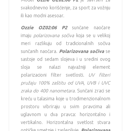
svakodnevno korišćenje, za sport za vožnju
ili kao modni asesoar.
Ozzie OZ02:06 P2
sunčane naočare
imaju
polarizovana sočiva
koja se u velikoj
meri razlikuju od tradicionalnih sočiva
sunčanih naočara.
Polarizovana sočiva
se
sastoje od sedam slojeva i u sredini ovog
sloja se nalazi najvažniji element
polarizacioni filter svetlosti.
UV filteri
pružaju 100% zaštitu od UVA, UVB i UVC
zraka do 400 nanometara.
Sunčani zraci se
kreću u talasima koje u trodimenzionalnom
prostoru vibriraju u svim pravcima ali
uglavnom u dva pravca: horizontalno i
vertikalno. Horizontalna svetlost stvara
optičke smetnje i zaslepljuje.
Polarizovana