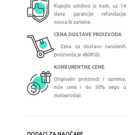
Kupujte udobno iz kuće, uz 14
dana garancije refundacije
novca ili zamene.
CENA DOSTAVE PROIZVODA
Cena za dostavu naručenih
proizvoda je 480RSD.
KONKURENTNE CENE
Originalni proizvodi i oprema,
niže cene i do 50% nego u
maloprodaji.
DODACI ZA NAOČARE