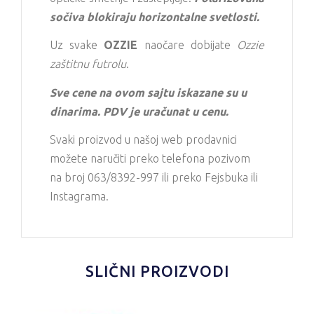
sočiva blokiraju horizontalne svetlosti.
Uz svake
OZZIE
naočare dobijate
Ozzie
zaštitnu futrolu
.
Sve cene na ovom sajtu iskazane su u
dinarima. PDV je uračunat u cenu.
Svaki proizvod u našoj web prodavnici
možete naručiti preko telefona pozivom
na broj 063/8392-997 ili preko Fejsbuka ili
Instagrama.
SLIČNI PROIZVODI