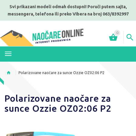
Svi prikazani modeli odmah dostupni! Poruči putem sajta,
messengera, telefona ili preko Vibera na broj 063/8392997
0
MENI
Polarizovane naočare za sunce Ozzie OZ02:06 P2
Polarizovane naočare za
sunce Ozzie OZ02:06 P2